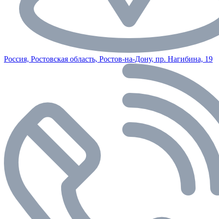
Россия, Ростовская область, Ростов-на-Дону, пр. Нагибина, 19