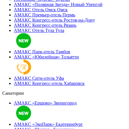
АМАКС «Полярная Звезда»
Новый Уренгой
АМАКС Отель ‎Омск
Омск
АМАКС Премьер-отель
Пермь
АМАКС Конгресс-отель
Ростов-на-Дону
АМАКС Конгресс-отель
Рязань
АМАКС Отель Тула
Тула
АМАКС Парк-отель
Тамбов
АМАКС «‎Юбилейная»
Тольятти
АМАКС Сити-отель
Уфа
АМАКС Конгресс-отель
Хабаровск
Санатории
АМАКС «Ершово»
Звенигород
АМАКС «ЭкоПарк»
Екатеринбург