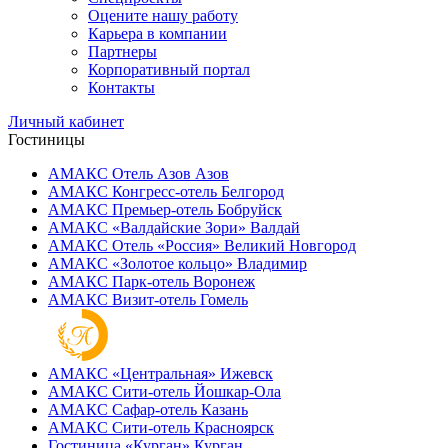
Оцените нашу работу
Карьера в компании
Партнеры
Корпоративный портал
Контакты
Личный кабинет
Гостиницы
АМАКС Отель ‎Азов
Азов
АМАКС Конгресс-отель
Белгород
АМАКС Премьер-отель
Бобруйск
АМАКС «‎Валдайские Зори»
Валдай
АМАКС Отель «‎Россия»
Великий Новгород
АМАКС «‎Золотое кольцо»
Владимир
АМАКС Парк-отель
Воронеж
АМАКС Визит-отель
Гомель
АМАКС «‎Центральная»
Ижевск
АМАКС Сити-отель
Йошкар-Ола
АМАКС Сафар-отель
Казань
АМАКС Сити-отель
Красноярск
Гостиница «‎Курган»
Курган