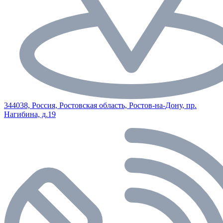
344038, Россия, Ростовская область, Ростов-на-Дону, пр.
Нагибина, д.19