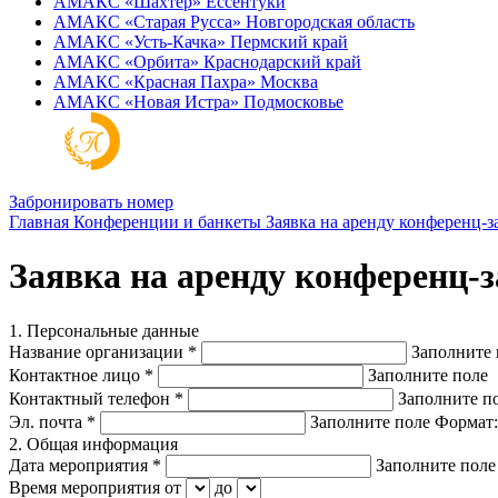
АМАКС «‎Шахтер»
Ессентуки
АМАКС «‎Старая Русса»
Новгородская область
АМАКС «‎Усть-Качка»
Пермский край
АМАКС «‎Орбита»
Краснодарский край
АМАКС «‎Красная Пахра»
Москва
АМАКС «‎Новая Истра»
Подмосковье
Забронировать номер
Главная
Конференции и банкеты
Заявка на аренду конференц-з
Заявка на аренду конференц-з
1. Персональные данные
Название организации
*
Заполните 
Контактное лицо
*
Заполните поле
Контактный телефон
*
Заполните п
Эл. почта
*
Заполните поле
Формат:
2. Общая информация
Дата мероприятия
*
Заполните поле
Время мероприятия
от
до