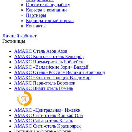
Оцените нашу работу
Карьера в компании
Партнеры
Корпоративный портал
Контакты
Личный кабинет
Гостиницы
АМАКС Отель ‎Азов
Азов
АМАКС Конгресс-отель
Белгород
АМАКС Премьер-отель
Бобруйск
АМАКС «‎Валдайские Зори»
Валдай
АМАКС Отель «‎Россия»
Великий Новгород
АМАКС «‎Золотое кольцо»
Владимир
АМАКС Парк-отель
Воронеж
АМАКС Визит-отель
Гомель
АМАКС «‎Центральная»
Ижевск
АМАКС Сити-отель
Йошкар-Ола
АМАКС Сафар-отель
Казань
АМАКС Сити-отель
Красноярск
Гостиница «‎Курган»
Курган