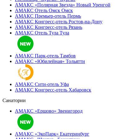
АМАКС «Полярная Звезда»
Новый Уренгой
АМАКС Отель ‎Омск
Омск
АМАКС Премьер-отель
Пермь
АМАКС Конгресс-отель
Ростов-на-Дону
АМАКС Конгресс-отель
Рязань
АМАКС Отель Тула
Тула
АМАКС Парк-отель
Тамбов
АМАКС «‎Юбилейная»
Тольятти
АМАКС Сити-отель
Уфа
АМАКС Конгресс-отель
Хабаровск
Санатории
АМАКС «Ершово»
Звенигород
АМАКС «ЭкоПарк»
Екатеринбург