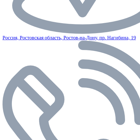
Россия, Ростовская область, Ростов-на-Дону, пр. Нагибина, 19