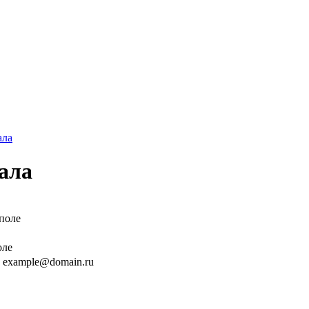
ала
ала
поле
оле
 example@domain.ru