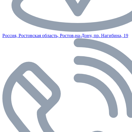
Россия, Ростовская область, Ростов-на-Дону, пр. Нагибина, 19