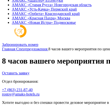
АМАКС «‎Шахтер»
Ессентуки
АМАКС «‎Старая Русса»
Новгородская область
АМАКС «‎Усть-Качка»
Пермский край
АМАКС «‎Орбита»
Краснодарский край
АМАКС «‎Красная Пахра»
Москва
АМАКС «‎Новая Истра»
Подмосковье
Забронировать номер
Главная
Спецпредложения
8 часов вашего мероприятия по цене
8 часов вашего мероприятия п
Оставить заявку
Отдел бронирования:
+7 (863) 231-87-40
rostov@amaks-hotels.ru
Хотите выгодно и без спешки провести деловое мероприятие в