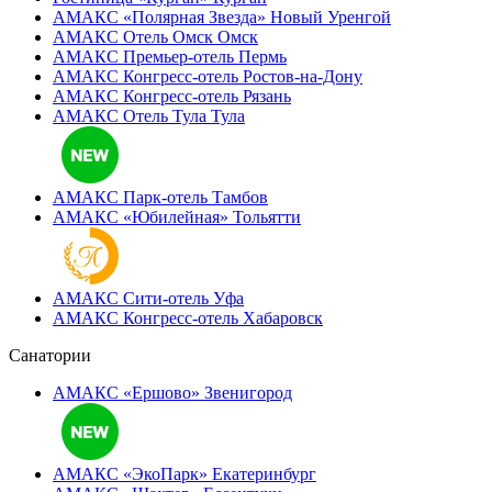
АМАКС «Полярная Звезда»
Новый Уренгой
АМАКС Отель ‎Омск
Омск
АМАКС Премьер-отель
Пермь
АМАКС Конгресс-отель
Ростов-на-Дону
АМАКС Конгресс-отель
Рязань
АМАКС Отель Тула
Тула
АМАКС Парк-отель
Тамбов
АМАКС «‎Юбилейная»
Тольятти
АМАКС Сити-отель
Уфа
АМАКС Конгресс-отель
Хабаровск
Санатории
АМАКС «Ершово»
Звенигород
АМАКС «ЭкоПарк»
Екатеринбург