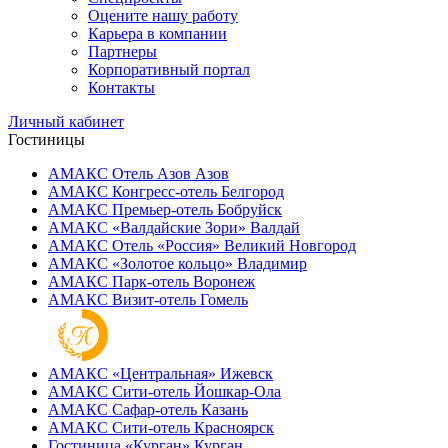
Оцените нашу работу
Карьера в компании
Партнеры
Корпоративный портал
Контакты
Личный кабинет
Гостиницы
АМАКС Отель ‎Азов
Азов
АМАКС Конгресс-отель
Белгород
АМАКС Премьер-отель
Бобруйск
АМАКС «‎Валдайские Зори»
Валдай
АМАКС Отель «‎Россия»
Великий Новгород
АМАКС «‎Золотое кольцо»
Владимир
АМАКС Парк-отель
Воронеж
АМАКС Визит-отель
Гомель
АМАКС «‎Центральная»
Ижевск
АМАКС Сити-отель
Йошкар-Ола
АМАКС Сафар-отель
Казань
АМАКС Сити-отель
Красноярск
Гостиница «‎Курган»
Курган