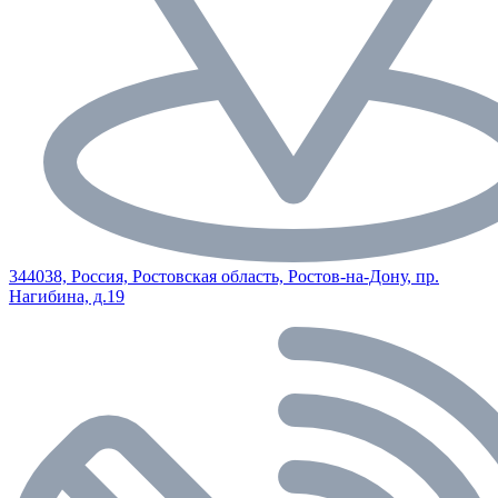
344038, Россия, Ростовская область, Ростов-на-Дону, пр.
Нагибина, д.19