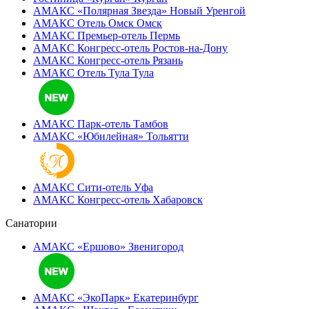
АМАКС «Полярная Звезда»
Новый Уренгой
АМАКС Отель ‎Омск
Омск
АМАКС Премьер-отель
Пермь
АМАКС Конгресс-отель
Ростов-на-Дону
АМАКС Конгресс-отель
Рязань
АМАКС Отель Тула
Тула
АМАКС Парк-отель
Тамбов
АМАКС «‎Юбилейная»
Тольятти
АМАКС Сити-отель
Уфа
АМАКС Конгресс-отель
Хабаровск
Санатории
АМАКС «Ершово»
Звенигород
АМАКС «ЭкоПарк»
Екатеринбург