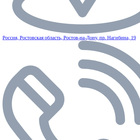
Россия, Ростовская область, Ростов-на-Дону, пр. Нагибина, 19