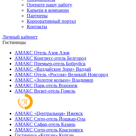
Оцените нашу работу
Карьера в компании
Партнеры
Корпоративный портал
Контакты
Личный кабинет
Гостиницы
АМАКС Отель ‎Азов
Азов
АМАКС Конгресс-отель
Белгород
АМАКС Премьер-отель
Бобруйск
АМАКС «‎Валдайские Зори»
Валдай
АМАКС Отель «‎Россия»
Великий Новгород
АМАКС «‎Золотое кольцо»
Владимир
АМАКС Парк-отель
Воронеж
АМАКС Визит-отель
Гомель
АМАКС «‎Центральная»
Ижевск
АМАКС Сити-отель
Йошкар-Ола
АМАКС Сафар-отель
Казань
АМАКС Сити-отель
Красноярск
Гостиница «‎Курган»
Курган