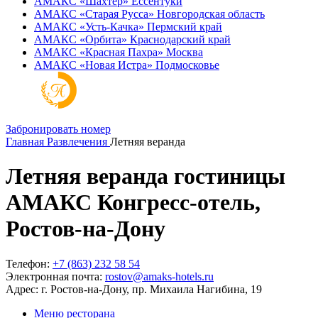
АМАКС «‎Шахтер»
Ессентуки
АМАКС «‎Старая Русса»
Новгородская область
АМАКС «‎Усть-Качка»
Пермский край
АМАКС «‎Орбита»
Краснодарский край
АМАКС «‎Красная Пахра»
Москва
АМАКС «‎Новая Истра»
Подмосковье
Забронировать номер
Главная
Развлечения
Летняя веранда
Летняя веранда гостиницы
АМАКС Конгресс-отель,
Ростов-на-Дону
Телефон:
+7 (863) 232 58 54
Электронная почта:
rostov@amaks-hotels.ru
Адрес: г. Ростов-на-Дону, пр. Михаила Нагибина, 19
Меню ресторана