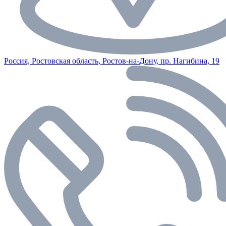
Россия, Ростовская область, Ростов-на-Дону, пр. Нагибина, 19