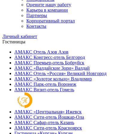
Оцените нашу работу
Карьера в компании
Партнеры
Корпоративный портал
Контакты
Личный кабинет
Гостиницы
АМАКС Отель ‎Азов
Азов
АМАКС Конгресс-отель
Белгород
АМАКС Премьер-отель
Бобруйск
АМАКС «‎Валдайские Зори»
Валдай
АМАКС Отель «‎Россия»
Великий Новгород
АМАКС «‎Золотое кольцо»
Владимир
АМАКС Парк-отель
Воронеж
АМАКС Визит-отель
Гомель
АМАКС «‎Центральная»
Ижевск
АМАКС Сити-отель
Йошкар-Ола
АМАКС Сафар-отель
Казань
АМАКС Сити-отель
Красноярск
Гостиница «‎Курган»
Курган