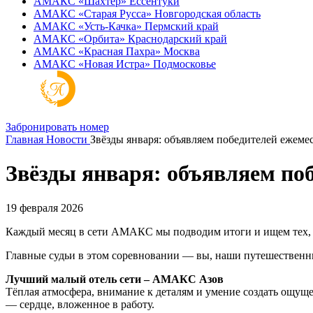
АМАКС «‎Шахтер»
Ессентуки
АМАКС «‎Старая Русса»
Новгородская область
АМАКС «‎Усть-Качка»
Пермский край
АМАКС «‎Орбита»
Краснодарский край
АМАКС «‎Красная Пахра»
Москва
АМАКС «‎Новая Истра»
Подмосковье
Забронировать номер
Главная
Новости
Звёзды января: объявляем победителей ежемес
Звёзды января: объявляем поб
19 февраля 2026
Каждый месяц в сети АМАКС мы подводим итоги и ищем тех, к
Главные судьи в этом соревновании — вы, наши путешественн
Лучший малый отель сети – АМАКС Азов
Тёплая атмосфера, внимание к деталям и умение создать ощуще
— сердце, вложенное в работу.