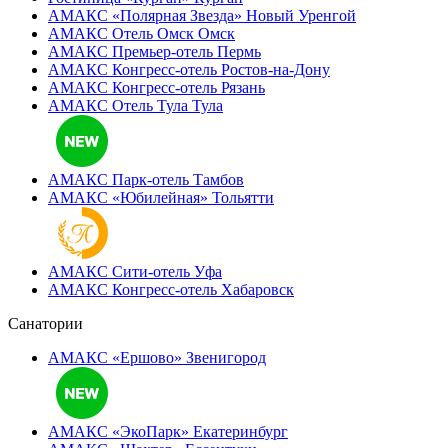
АМАКС «Полярная Звезда»
Новый Уренгой
АМАКС Отель ‎Омск
Омск
АМАКС Премьер-отель
Пермь
АМАКС Конгресс-отель
Ростов-на-Дону
АМАКС Конгресс-отель
Рязань
АМАКС Отель Тула
Тула
АМАКС Парк-отель
Тамбов
АМАКС «‎Юбилейная»
Тольятти
АМАКС Сити-отель
Уфа
АМАКС Конгресс-отель
Хабаровск
Санатории
АМАКС «Ершово»
Звенигород
АМАКС «ЭкоПарк»
Екатеринбург