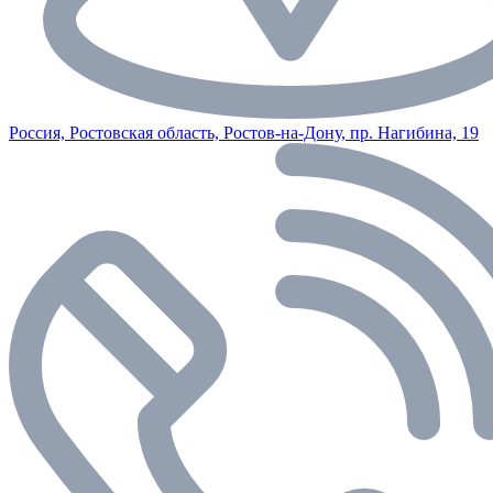
Россия, Ростовская область, Ростов-на-Дону, пр. Нагибина, 19