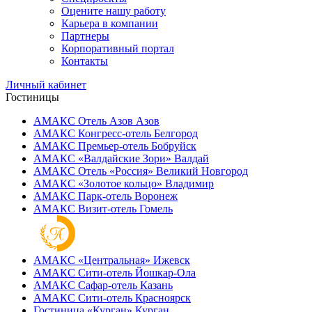
Оцените нашу работу
Карьера в компании
Партнеры
Корпоративный портал
Контакты
Личный кабинет
Гостиницы
АМАКС Отель ‎Азов
Азов
АМАКС Конгресс-отель
Белгород
АМАКС Премьер-отель
Бобруйск
АМАКС «‎Валдайские Зори»
Валдай
АМАКС Отель «‎Россия»
Великий Новгород
АМАКС «‎Золотое кольцо»
Владимир
АМАКС Парк-отель
Воронеж
АМАКС Визит-отель
Гомель
АМАКС «‎Центральная»
Ижевск
АМАКС Сити-отель
Йошкар-Ола
АМАКС Сафар-отель
Казань
АМАКС Сити-отель
Красноярск
Гостиница «‎Курган»
Курган