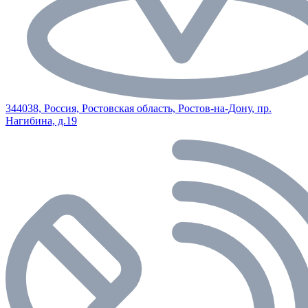
344038, Россия, Ростовская область, Ростов-на-Дону, пр.
Нагибина, д.19