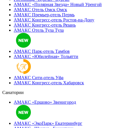
АМАКС «Полярная Звезда»
Новый Уренгой
АМАКС Отель ‎Омск
Омск
АМАКС Премьер-отель
Пермь
АМАКС Конгресс-отель
Ростов-на-Дону
АМАКС Конгресс-отель
Рязань
АМАКС Отель Тула
Тула
АМАКС Парк-отель
Тамбов
АМАКС «‎Юбилейная»
Тольятти
АМАКС Сити-отель
Уфа
АМАКС Конгресс-отель
Хабаровск
Санатории
АМАКС «Ершово»
Звенигород
АМАКС «ЭкоПарк»
Екатеринбург